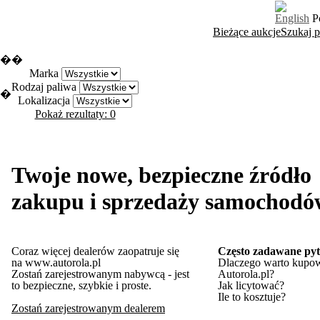
English
P
Bieżące aukcje
Szukaj 
�
�
Marka
Rodzaj paliwa
�
Lokalizacja
Pokaż rezultaty: 0
Twoje nowe, bezpieczne źródło
zakupu i sprzedaży samochodó
Coraz więcej dealerów zaopatruje się
Często zadawane pyt
na www.autorola.pl
Dlaczego warto kupo
Zostań zarejestrowanym nabywcą - jest
Autorola.pl?
to bezpieczne, szybkie i proste.
Jak licytować?
Ile to kosztuje?
Zostań zarejestrowanym dealerem