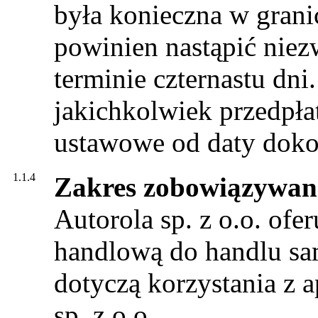
była konieczna w gran
powinien nastąpić niezw
terminie czternastu dni
jakichkolwiek przedpłat
ustawowe od daty dokon
1.1.4
Zakres zobowiązywan
Autorola sp. z o.o. ofe
handlową do handlu sa
dotyczą korzystania z a
sp. z o.o.