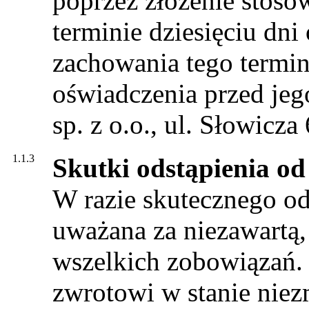
poprzez złożenie stoso
terminie dziesięciu dn
zachowania tego termi
oświadczenia przed jeg
sp. z o.o., ul. Słowicz
1.1.3
Skutki odstąpienia o
W razie skutecznego o
uważana za niezawartą,
wszelkich zobowiązań. 
zwrotowi w stanie nie